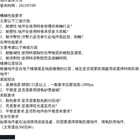
地坪選擇方法
發布時間：2023/07/09
機械性能要求
主要以下三個方面:
1、耐磨性:地坪在使用時會有哪些車輛行走?
2、耐壓性:地坪在使用時會承受多大荷載?
3、耐沖擊性:沖擊力是否會引起地坪面起殼、剝離?
化學性能要求
主要考慮以下兩個方面:
1、耐酸堿性:使用時腐蝕性化學物質的種類及濃度。
2、耐溶劑性:使用時溶劑類型及接觸時間。
樓層位置狀況
根據地坪是在地下樓層還是地面樓層的位置，確定是否需要防潮處理或選擇特殊防潮
地坪?
基面狀況
1、基層強度:標號C25及以上，一般要求抗壓強度≥20Mpa;
2、平整度:是否需要用環氧砂漿修補?
美觀要求
1、顏色要求:是否需要顏色劃分區域?
2、亮度要求:是選擇啞光還是亮光?
3、平整度要求:是否對地坪的平整度有要求?
安全性要求
如果地坪處在油漬環境或坡道處，則需要選擇環氧防腐地坪、環氧防滑地坪。
（文章選自360百科）
返回列表