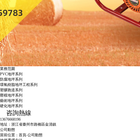
業務范圍
PVC地坪系列
防腐地坪系列
環氧樹脂地坪工程系列
塑膠跑道系列
壓模地坪系列
藝術地坪系列
硬化地坪系列
咨詢熱線
13676668196
地址：浙江省臺州市路橋區金清鎮
公司動態
當前位置：
首頁
-
公司動態