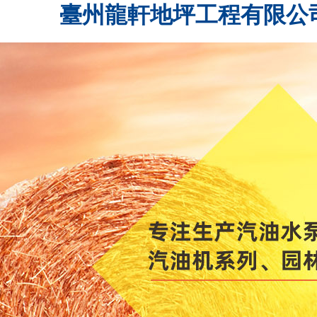
臺州龍軒地坪工程有限公