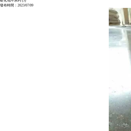
硬化地坪系列 (3)
發布時間：2023/07/09